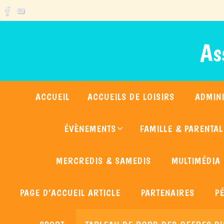
Passer
As
vers
le
contenu
Passer
ACCUEIL
ACCUEILS DE LOISIRS
ADMINI
vers
le
ÉVÈNEMENTS
FAMILLE & PARENTAL
contenu
MERCREDIS & SAMEDIS
MULTIMÉDIA
PAGE D’ACCUEIL ARTICLE
PARTENAIRES
P