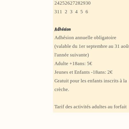
2026
août
24
2026
août
25
2026
août
26
2026
août
27
2026
août
28
2026
août
29
2026
août
30
24
25
26
27
28
29
30
2026
août
31
1
2026
août
2
2026
août
3
2026
août
4
2026
août
5
2026
août
6
2026
août
31
1
2
3
4
5
6
2026
août
septembre
2026
septembre
2026
septembre
2026
septembre
2026
septembre
2026
septembre
2026
2026
2026
2026
2026
2026
2026
2026
Adhésion
Adhésion annuelle obligatoire
(valable du 1er septembre au 31 aoû
l'année suivante)
Adulte +18ans: 5€
Jeunes et Enfants -18ans: 2€
Gratuit pour les enfants inscrits à la
crèche.
Tarif des activités adultes au forfait