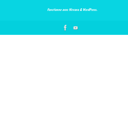
Fonctionne avec
Nirvana
&
WordPress.