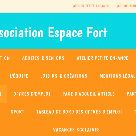
ATELIER PETITE ENFANCE
ACCUEILS D
sociation Espace Fort
TION
ADULTES & SENIORS
ATELIER PETITE ENFANCE
L’ÉQUIPE
LOISIRS & CRÉATIONS
MENTIONS LÉGAL
I
OFFRES D’EMPLOI
PAGE D’ACCUEIL ARTICLE
PAR
SPORT
TABLEAU DE BORD DES OFFRES D’EMPLOI
VACANCES SCOLAIRES