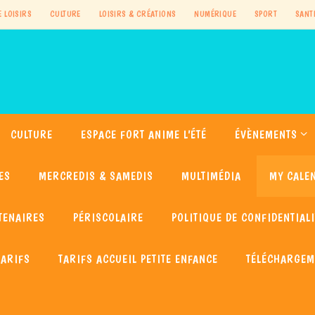
E LOISIRS
CULTURE
LOISIRS & CRÉATIONS
NUMÉRIQUE
SPORT
SANT
CULTURE
ESPACE FORT ANIME L’ÉTÉ
ÉVÈNEMENTS
ES
MERCREDIS & SAMEDIS
MULTIMÉDIA
MY CALE
TENAIRES
PÉRISCOLAIRE
POLITIQUE DE CONFIDENTIALI
TARIFS
TARIFS ACCUEIL PETITE ENFANCE
TÉLÉCHARGEM