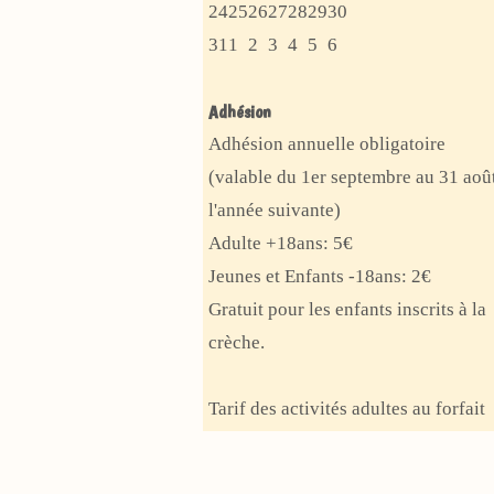
2026
août
24
2026
août
25
2026
août
26
2026
août
27
2026
août
28
2026
août
29
2026
août
30
24
25
26
27
28
29
30
16
026
2026
août
31
1
2026
août
2
2026
août
3
2026
août
4
2026
août
5
2026
août
6
2026
août
31
1
2
3
4
5
6
août
23
2026
août
septembre
2026
septembre
2026
septembre
2026
septembre
2026
septembre
2026
septembre
2026
2026
août
30
2026
2026
2026
2026
2026
2026
2026
Adhésion
2026
août
Adhésion annuelle obligatoire
2026
(valable du 1er septembre au 31 aoû
eptembre
l'année suivante)
026
Adulte +18ans: 5€
Jeunes et Enfants -18ans: 2€
Gratuit pour les enfants inscrits à la
crèche.
Tarif des activités adultes au forfait