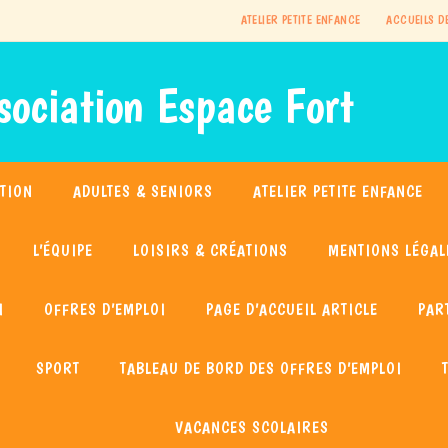
ATELIER PETITE ENFANCE
ACCUEILS D
sociation Espace Fort
TION
ADULTES & SENIORS
ATELIER PETITE ENFANCE
L’ÉQUIPE
LOISIRS & CRÉATIONS
MENTIONS LÉGAL
I
OFFRES D’EMPLOI
PAGE D’ACCUEIL ARTICLE
PAR
SPORT
TABLEAU DE BORD DES OFFRES D’EMPLOI
VACANCES SCOLAIRES