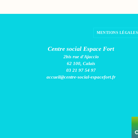
MENTIONS LÉGALES
Centre social Espace Fort
2bis rue d'Ajaccio
62 100, Calais
03 21 97 54 97
accueil@centre-social-espacefort.fr