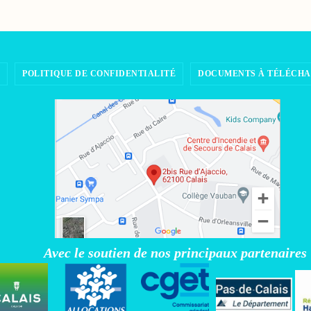
POLITIQUE DE CONFIDENTIALITÉ
DOCUMENTS À TÉLÉCH
Avec le soutien de nos principaux partenaires