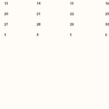
13
14
15
13
14
15
16
2026
2026
2026
2
août
août
août
20
21
22
20
21
22
23
2026
2026
2026
août
août
août
27
28
29
27
28
29
30
2026
2026
2026
août
août
août
3
4
5
6
3
4
5
6
2026
2026
2026
septembre
septembre
septembre
s
2026
2026
2026
2