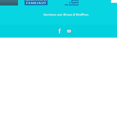
Fonctionne avec
Nirvana
&
WordPress.