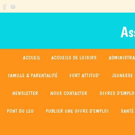
Passer
As
vers
le
contenu
Passer
ACCUEIL
ACCUEILS DE LOISIRS
ADMINISTRA
vers
le
contenu
FAMILLE & PARENTALITÉ
FORT ATTITUD’
JEUNESSE
NEWSLETTER
NOUS CONTACTER
OFFRES D’EMPLO
PONT DU LEU
PUBLIER UNE OFFRE D’EMPLOI
SANTÉ