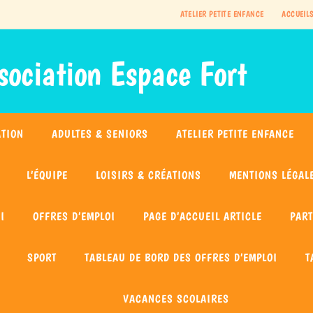
ATELIER PETITE ENFANCE
ACCUEILS
sociation Espace Fort
ATION
ADULTES & SENIORS
ATELIER PETITE ENFANCE
L’ÉQUIPE
LOISIRS & CRÉATIONS
MENTIONS LÉGAL
I
OFFRES D’EMPLOI
PAGE D’ACCUEIL ARTICLE
PAR
SPORT
TABLEAU DE BORD DES OFFRES D’EMPLOI
T
VACANCES SCOLAIRES