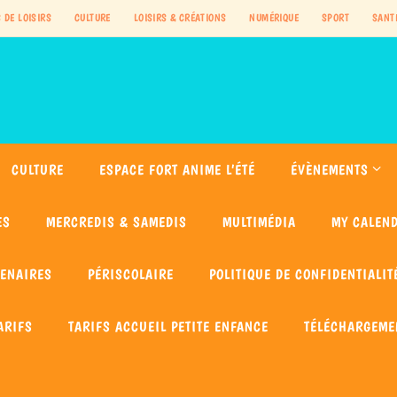
 DE LOISIRS
CULTURE
LOISIRS & CRÉATIONS
NUMÉRIQUE
SPORT
SANT
CULTURE
ESPACE FORT ANIME L’ÉTÉ
ÉVÈNEMENTS
ES
MERCREDIS & SAMEDIS
MULTIMÉDIA
MY CALEN
TENAIRES
PÉRISCOLAIRE
POLITIQUE DE CONFIDENTIALIT
ARIFS
TARIFS ACCUEIL PETITE ENFANCE
TÉLÉCHARGEME