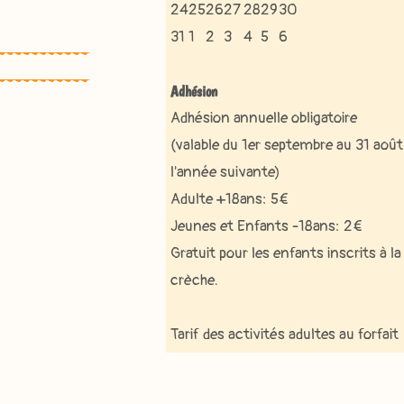
août
2026
24
2026
août
25
août
2026
26
2026
27
août
2026
août
28
2026
29
août
2026
août
30
24
25
26
27
28
29
30
2026
31
août
1
2026
août
2
2026
août
3
août
2026
4
2026
août
5
août
2026
6
2026
août
31
1
2
3
4
5
6
août
2026
septembre
2026
septembre
2026
septembre
2026
septembre
2026
septembre
2026
septembre
2026
2026
2026
2026
2026
2026
2026
2026
Adhésion
Adhésion annuelle obligatoire
(valable du 1er septembre au 31 août
l'année suivante)
Adulte +18ans: 5€
Jeunes et Enfants -18ans: 2€
Gratuit pour les enfants inscrits à la
crèche.
Tarif des activités adultes au forfait